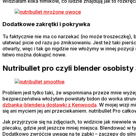
Widziałam kilka filmików, co ludzie znajdują jak to rozkr
Dodatkowe zakrętki i pokrywka
Tu faktycznie nie ma co narzekać (no może troszeczkę), b
ułatwiać picie od razu po zmiksowaniu. Jest też taki pierś
otwarty, więc i tak go nigdzie nie włożymy w innej pozycj
łatwo można dokupić nowe.
Nutribullet pro czyli blender osobist
Problem jest tylko taki, że wspomniana przeze mnie wyżej z
bezpieczeństwa włożyłam powstały bidon do worka strunow
dzbanka-blendera dostawki z Kenwooda
. W mojej wizji 
się ani myciem jej ani przeciekaniem. nutribullet Pro całk
Jak przyjrzycie się na zdjęciach, to widzicie jak niewiel
plecaku, gdzie jest jeszcze mniej miejsca. Blendować w t
Dodatkowo zwróćcie uwagę na te ząbki – zaczepy do siln