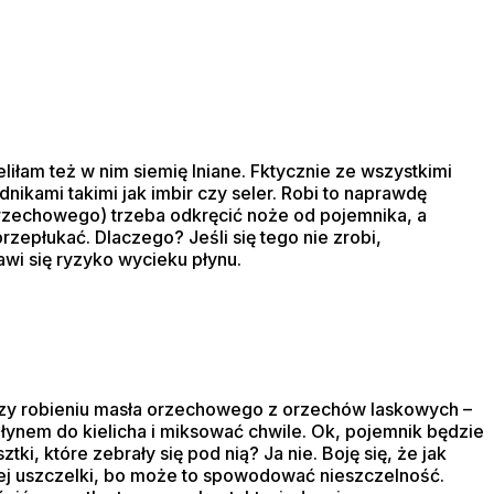
iłam też w nim siemię lniane. Fktycznie ze wszystkimi
dnikami takimi jak imbir czy seler. Robi to naprawdę
 orzechowego) trzeba odkręcić noże od pojemnika, a
epłukać. Dlaczego? Jeśli się tego nie zrobi,
awi się ryzyko wycieku płynu.
przy robieniu masła orzechowego z orzechów laskowych –
łynem do kielicha i miksować chwile. Ok, pojemnik będzie
i, które zebrały się pod nią? Ja nie. Boję się, że jak
ć tej uszczelki, bo może to spowodować nieszczelność.