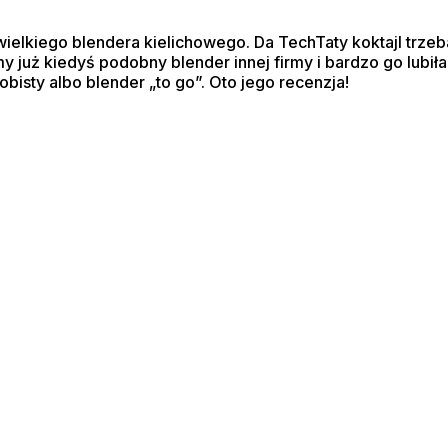
wielkiego blendera kielichowego. Da TechTaty koktajl trz
 już kiedyś podobny blender innej firmy i bardzo go lubiłam
obisty albo blender „to go”. Oto jego recenzja!