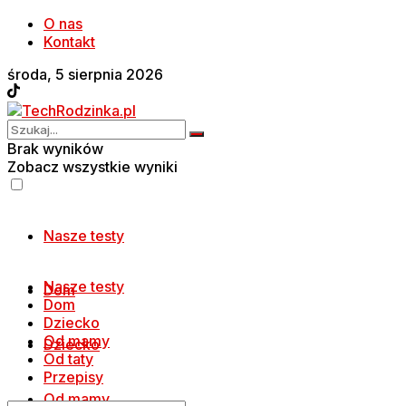
O nas
Kontakt
środa, 5 sierpnia 2026
Brak wyników
Zobacz wszystkie wyniki
Nasze testy
Nasze testy
Dom
Dom
Dziecko
Od mamy
Dziecko
Od taty
Przepisy
Od mamy