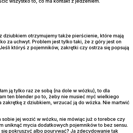
ścić wszystko to, co ma kontakt z jedzeniem.
 z dziubkiem otrzymujemy także pierścienie, które mają
o za uchwyt. Problem jest tylko taki, że z góry jest on
eśli któryś z pojemników, zakrętki czy ostrza się popsują
am ją tylko raz ze sobą (na dole w wózku), to dla
am ten blender po to, żeby nie musieć myć wielkiego
a zakrętkę z dziubkiem, wrzucać ją do wózka. Nie martwić
am sobie jej wozić w wózku, nie mówiąc już o torebce czy
iałam uniknąć mycia dodatkowych pojemników to bez sensu.
 się pokruszyć albo pourywać? Ja zdecydowanie tak