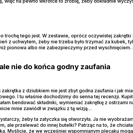
ęcą, więc na pewno wkrótce to zrobię, żeby dokładnie wyczy
o trochę tego jest. W zestawie, oprócz oczywistej zakrętki
cień z uchwytem, żeby nie trzeba było trzymać za kubek, tylk
i niż pionowa albo nie zabezpieczymy przed wyschnięciem. J
y ale nie do końca godny zaufania
akrętka z dziubkiem nie jest zbyt godna zaufania i jak miał
ego. I tu właśnie dochodzimy do senna tej recenzji. Kupił
miałam bendować składniki, wymieniać zakrętkę z ostrzami n
owicie mnie zawiódł w związku z tą wizją…
e wystarczy, żeby ta zatyczka się otworzyła. Ja nie wyobraż
ym, ale przelewać do innej butelki? Patrząc na to, że chc
ika. Myślicie, że we wcześniej wspomnianym plecaku mogą