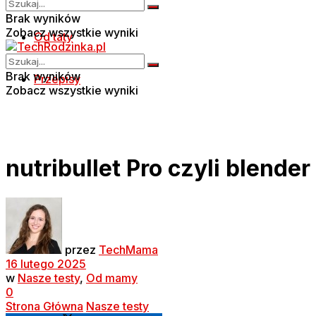
Brak wyników
Zobacz wszystkie wyniki
Od taty
Brak wyników
Przepisy
Zobacz wszystkie wyniki
nutribullet Pro czyli blende
przez
TechMama
16 lutego 2025
w
Nasze testy
,
Od mamy
0
Strona Główna
Nasze testy