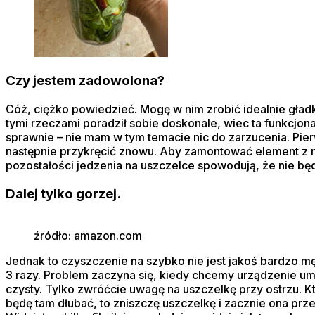
Czy jestem zadowolona?
Cóż, ciężko powiedzieć. Mogę w nim zrobić idealnie gładk
tymi rzeczami poradził sobie doskonale, wiec ta funkcjonal
sprawnie – nie mam w tym temacie nic do zarzucenia. Pie
następnie przykręcić znowu. Aby zamontować element z no
pozostałości jedzenia na uszczelce spowodują, że nie będ
Dalej tylko gorzej.
źródło: amazon.com
Jednak to czyszczenie na szybko nie jest jakoś bardzo m
3 razy. Problem zaczyna się, kiedy chcemy urządzenie umy
czysty. Tylko zwróćcie uwagę na uszczelkę przy ostrzu. Kto
będę tam dłubać, to zniszczę uszczelkę i zacznie ona prz