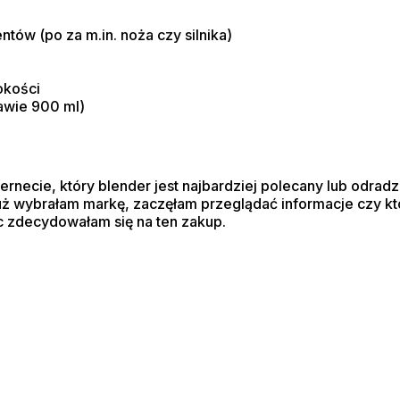
ów (po za m.in. noża czy silnika)
okości
awie 900 ml)
rnecie, który blender jest najbardziej polecany lub odrad
y już wybrałam markę, zaczęłam przeglądać informacje czy kt
c zdecydowałam się na ten zakup.