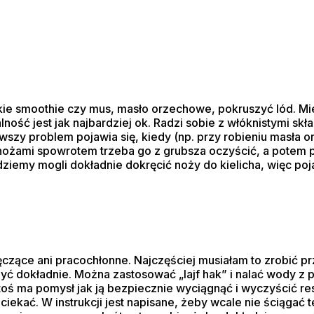
ie smoothie czy mus, masło orzechowe, pokruszyć lód. Miel
ność jest jak najbardziej ok. Radzi sobie z włóknistymi skła
rwszy problem pojawia się, kiedy (np. przy robieniu masła
żami spowrotem trzeba go z grubsza oczyścić, a potem prz
ziemy mogli dokładnie dokręcić noży do kielicha, więc poj
ęczące ani pracochłonne. Najczęściej musiałam to zrobić 
ć dokładnie. Można zastosować „lajf hak” i nalać wody z p
ś ma pomysł jak ją bezpiecznie wyciągnąć i wyczyścić resztk
eciekać. W instrukcji jest napisane, żeby wcale nie ściąga