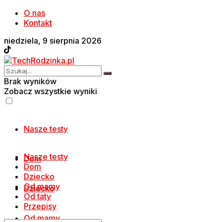
O nas
Kontakt
niedziela, 9 sierpnia 2026
Brak wyników
Zobacz wszystkie wyniki
Nasze testy
Nasze testy
Dom
Dom
Dziecko
Od mamy
Dziecko
Od taty
Przepisy
Od mamy