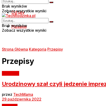
Brak wyników
Zobacz wszystkie wyniki
Od taty
Brak wyników
Przepisy
Zobacz wszystkie wyniki
Strona Główna
Kategoria
Przepisy
Przepisy
Od mamy
Urodzinowy szał czyli jedzenie impr
przez
TechMama
29 października 2022