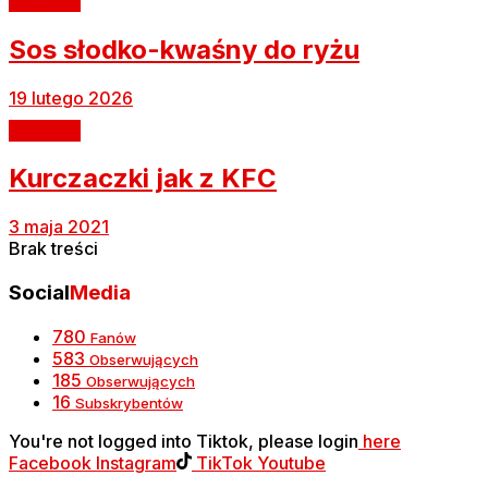
Przepisy
Sos słodko-kwaśny do ryżu
19 lutego 2026
Przepisy
Kurczaczki jak z KFC
3 maja 2021
Brak treści
Social
Media
780
Fanów
583
Obserwujących
185
Obserwujących
16
Subskrybentów
You're not logged into Tiktok, please login
here
Facebook
Instagram
TikTok
Youtube