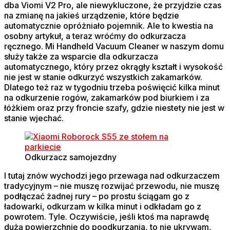
dba Viomi V2 Pro, ale niewykluczone, że przyjdzie czas
na zmianę na jakieś urządzenie, które będzie
automatycznie opróżniało pojemnik. Ale to kwestia na
osobny artykuł, a teraz wróćmy do odkurzacza
ręcznego. Mi Handheld Vacuum Cleaner w naszym domu
służy także za wsparcie dla odkurzacza
automatycznego, który przez okrągły kształt i wysokość
nie jest w stanie odkurzyć wszystkich zakamarków.
Dlatego też raz w tygodniu trzeba poświęcić kilka minut
na odkurzenie rogów, zakamarków pod biurkiem i za
łóżkiem oraz przy froncie szafy, gdzie niestety nie jest w
stanie wjechać.
Odkurzacz samojezdny
I tutaj znów wychodzi jego przewaga nad odkurzaczem
tradycyjnym – nie muszę rozwijać przewodu, nie muszę
podłączać żadnej rury – po prostu ściągam go z
ładowarki, odkurzam w kilka minut i odkładam go z
powrotem. Tyle. Oczywiście, jeśli ktoś ma naprawdę
dużą powierzchnię do poodkurzania, to nie ukrywam,