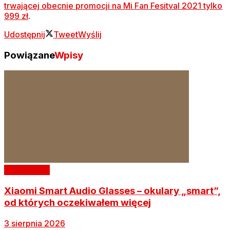
trwającej obecnie promocji na Mi Fan Fesitval 2021 tylko
999 zł
.
Udostępnij
Tweet
Wyślij
Powiązane
Wpisy
Nasze testy
Xiaomi Smart Audio Glasses – okulary „smart”,
od których oczekiwałem więcej
3 sierpnia 2026