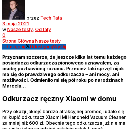
przez
Tech Tata
3 maja 2021
w
Nasze testy
,
Od taty
0
Strona Główna
Nasze testy
Udostępnij
Udostępnij
Wyślij
Przyznam szczerze, że jeszcze kilka lat temu każdego
posiadacza odkurzacza pionowego uznawałem, za
osobę pozbawioną rozumu. Przecież taki sprzęt nijak
ma się do prawdziwego odkurzacza – ani mocy, ani
możliwości. Odmieniło mi się pół roku po narodzinach
Marcela…
Odkurzacz ręczny Xiaomi w domu
Przy okazji jakiejś bardzo atrakcyjnej promocji udało się
mi kupić odkurzacz Xiaomi Mi Handheld Vacuum Cleaner
za mniej niż 600 zł. Obecnie tego odkurzacza już nie ma
na rynku (albo są gdzieś ostatnie sztuki), gdyż