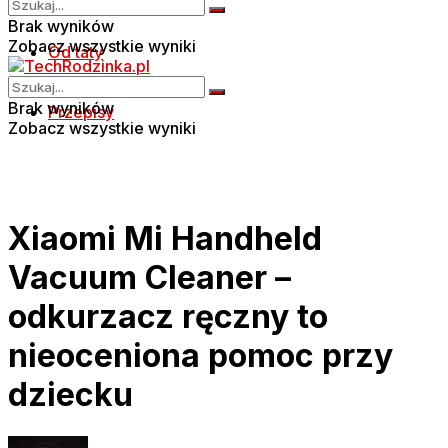
Brak wyników
Zobacz wszystkie wyniki
Od taty
Brak wyników
Przepisy
Zobacz wszystkie wyniki
Xiaomi Mi Handheld
Vacuum Cleaner –
odkurzacz ręczny to
nieoceniona pomoc przy
dziecku