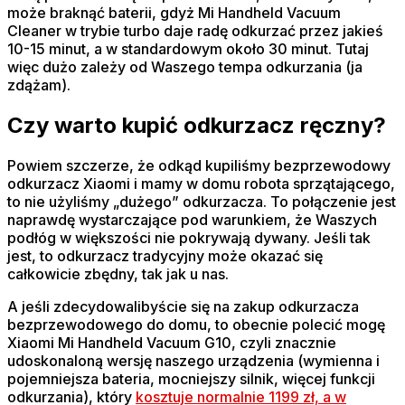
może braknąć baterii, gdyż Mi Handheld Vacuum
Cleaner w trybie turbo daje radę odkurzać przez jakieś
10-15 minut, a w standardowym około 30 minut. Tutaj
więc dużo zależy od Waszego tempa odkurzania (ja
zdążam).
Czy warto kupić odkurzacz ręczny?
Powiem szczerze, że odkąd kupiliśmy bezprzewodowy
odkurzacz Xiaomi i mamy w domu robota sprzątającego,
to nie użyliśmy „dużego” odkurzacza. To połączenie jest
naprawdę wystarczające pod warunkiem, że Waszych
podłóg w większości nie pokrywają dywany. Jeśli tak
jest, to odkurzacz tradycyjny może okazać się
całkowicie zbędny, tak jak u nas.
A jeśli zdecydowalibyście się na zakup odkurzacza
bezprzewodowego do domu, to obecnie polecić mogę
Xiaomi Mi Handheld Vacuum G10, czyli znacznie
udoskonaloną wersję naszego urządzenia (wymienna i
pojemniejsza bateria, mocniejszy silnik, więcej funkcji
odkurzania), który
kosztuje normalnie 1199 zł, a w