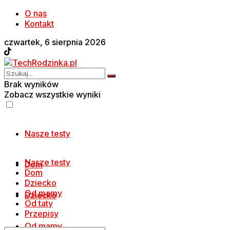
O nas
Kontakt
czwartek, 6 sierpnia 2026
Brak wyników
Zobacz wszystkie wyniki
Nasze testy
Nasze testy
Dom
Dom
Dziecko
Od mamy
Dziecko
Od taty
Przepisy
Od mamy