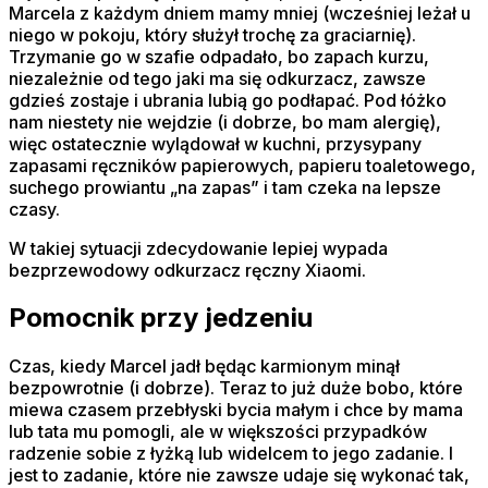
Marcela z każdym dniem mamy mniej (wcześniej leżał u
niego w pokoju, który służył trochę za graciarnię).
Trzymanie go w szafie odpadało, bo zapach kurzu,
niezależnie od tego jaki ma się odkurzacz, zawsze
gdzieś zostaje i ubrania lubią go podłapać. Pod łóżko
nam niestety nie wejdzie (i dobrze, bo mam alergię),
więc ostatecznie wylądował w kuchni, przysypany
zapasami ręczników papierowych, papieru toaletowego,
suchego prowiantu „na zapas” i tam czeka na lepsze
czasy.
W takiej sytuacji zdecydowanie lepiej wypada
bezprzewodowy odkurzacz ręczny Xiaomi.
Pomocnik przy jedzeniu
Czas, kiedy Marcel jadł będąc karmionym minął
bezpowrotnie (i dobrze). Teraz to już duże bobo, które
miewa czasem przebłyski bycia małym i chce by mama
lub tata mu pomogli, ale w większości przypadków
radzenie sobie z łyżką lub widelcem to jego zadanie. I
jest to zadanie, które nie zawsze udaje się wykonać tak,