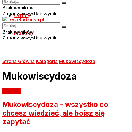
Brak wyników
Zobacz wszystkie wyniki
Od taty
Brak wyników
Przepisy
Zobacz wszystkie wyniki
Strona Główna
Kategoria
Mukowiscydoza
Mukowiscydoza
Dziecko
Mukowiscydoza – wszystko co
chcesz wiedzieć, ale boisz się
zapytać