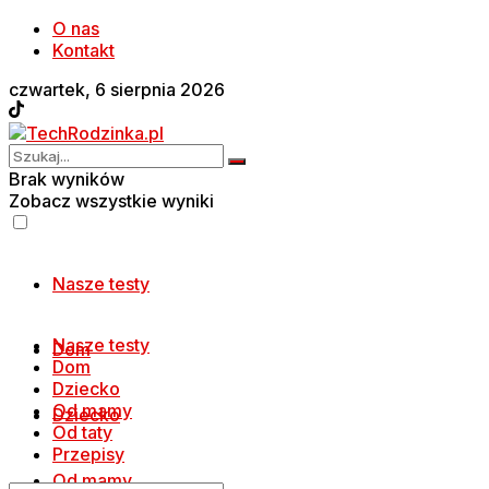
O nas
Kontakt
czwartek, 6 sierpnia 2026
Brak wyników
Zobacz wszystkie wyniki
Nasze testy
Nasze testy
Dom
Dom
Dziecko
Od mamy
Dziecko
Od taty
Przepisy
Od mamy